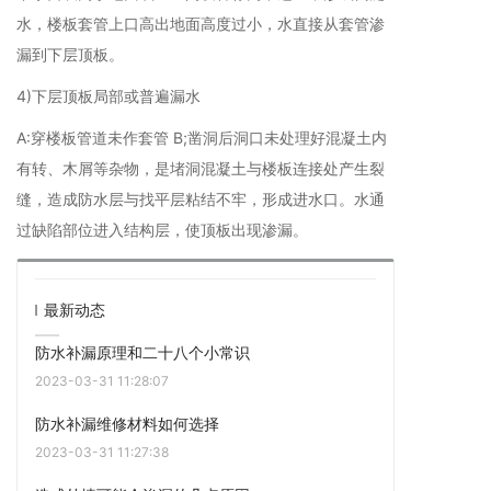
水，楼板套管上口高出地面高度过小，水直接从套管渗
漏到下层顶板。
4)下层顶板局部或普遍漏水
A:穿楼板管道未作套管 B;凿洞后洞口未处理好混凝土内
有转、木屑等杂物，是堵洞混凝土与楼板连接处产生裂
缝，造成防水层与找平层粘结不牢，形成进水口。水通
过缺陷部位进入结构层，使顶板出现渗漏。
最新动态
防水补漏原理和二十八个小常识
2023-03-31 11:28:07
防水补漏维修材料如何选择
2023-03-31 11:27:38